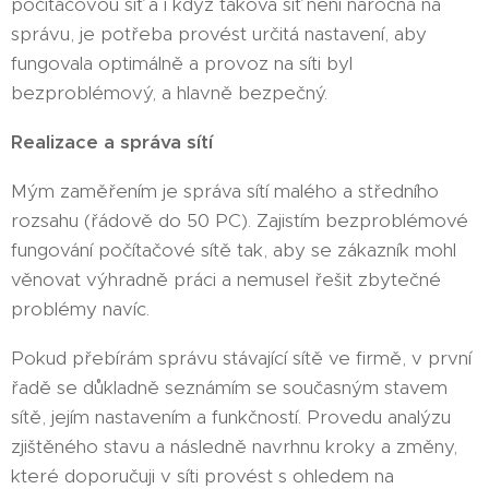
počítačovou síť a i když taková síť není náročná na
správu, je potřeba provést určitá nastavení, aby
fungovala optimálně a provoz na síti byl
bezproblémový, a hlavně bezpečný.
Realizace a správa sítí
Mým zaměřením je správa sítí malého a středního
rozsahu (řádově do 50 PC). Zajistím bezproblémové
fungování počítačové sítě tak, aby se zákazník mohl
věnovat výhradně práci a nemusel řešit zbytečné
problémy navíc.
Pokud přebírám správu stávající sítě ve firmě, v první
řadě se důkladně seznámím se současným stavem
sítě, jejím nastavením a funkčností. Provedu analýzu
zjištěného stavu a následně navrhnu kroky a změny,
které doporučuji v síti provést s ohledem na