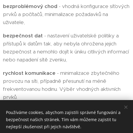
bezproblémový chod
- vhodná konfigurace síťových
prvků a počítačů, minimalizace požadavků na
uživatele,
bezpečnost dat
- nastavení uživatelské politiky a
přístupů k datům tak, aby nebyla ohrožena jejich
bezpečnost a nemohlo dojít k úniku citlivých informací
nebo napadení sítě zvenku,
rychlost komunikace
- minimalizace zbytečného
provozu na síti, případně přesunutí na méně
frekventovanou hodinu. Výběr vhodných aktivních
prvků.
Používáme cookies, abychom zajistili správné fungování a
bezpečnost našich stránek. Tím vám můžeme zajistit tu
nejlepší zkušenost při jejich návštěvě.
Ota Procházka, Dvořákova 654, Chotěšov, 332 14, +420 603